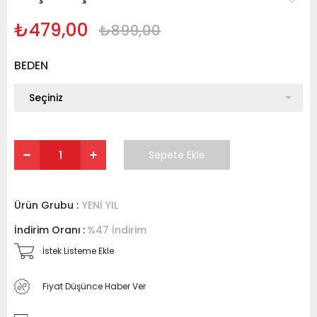
₺479,00
₺899,00
BEDEN
Ürün Grubu :
YENİ YIL
İndirim Oranı
:
%
47
İndirim
İstek Listeme Ekle
Fiyat Düşünce Haber Ver