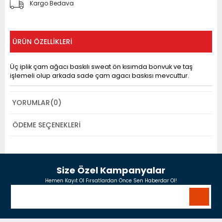
Kargo Bedava
ÜRÜN ÖZELLIKLERI
Üç iplik çam ağacı baskılı sweat ön kısımda bonvuk ve taş
işlemeli olup arkada sade çam agacı baskısı mevcuttur.
YORUMLAR
(0)
ÖDEME SEÇENEKLERI
Size Özel Kampanyalar
Hemen Kayıt Ol Fırsatlardan Önce Sen Haberdar Ol!