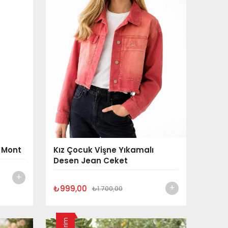
 Mont
Kız Çocuk Vişne Yıkamalı
Desen Jean Ceket
₺999,00
₺1.700,00
İndirim