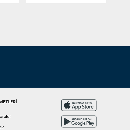
METLERİ
orular
e?