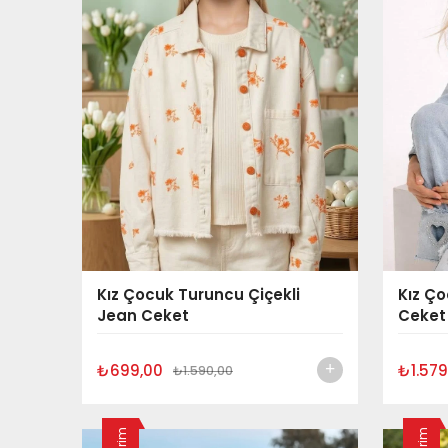
Kız Çocuk Turuncu Çiçekli
Kız Ç
Jean Ceket
Ceket
₺699,00
₺1.579
₺1.590,00
İndirim
İndirim