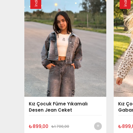
Kız Çocuk Füme Yıkamalı
Kız Ço
Desen Jean Ceket
Gabar
₺899,00
₺899,
₺1.700,00