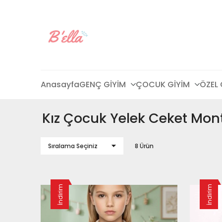
Anasayfa
GENÇ GİYİM
ÇOCUK GİYİM
ÖZEL
Kız Çocuk Yelek Ceket Mon
8 Ürün
İndirim
İndirim