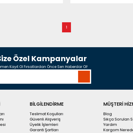
1
Size Özel Kampanyalar
men Kayıt Ol Fırsatlardan Önce Sen Haberdar Ol!
İ
BİLGİLENDİRME
MÜŞTERİ HİZ
arı
Teslimat Koşulları
Blog
mı
Güvenli Alışveriş
Sıkça Sorulan S
esi
Üyelik İşlemleri
Yardım
Garanti Şartları
Kargom Nered