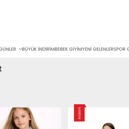
 GÜNLER
BÜYÜK İNDİRİM
BEBEK GİYİM
YENİ GELENLER
SPOR 
t
İndirim