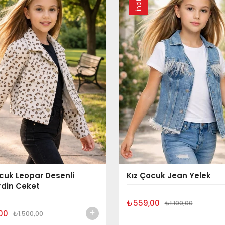
cuk Leopar Desenli
Kız Çocuk Jean Yelek
din Ceket
₺559,00
₺1.100,00
00
₺1.500,00