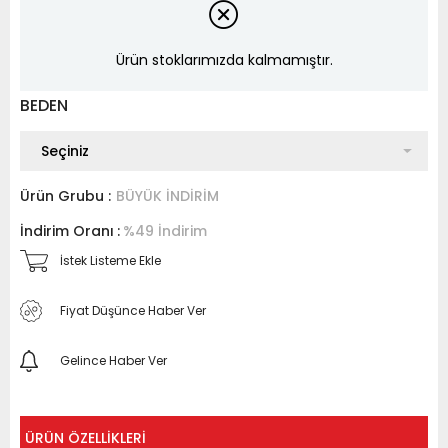
Ürün stoklarımızda kalmamıştır.
BEDEN
Ürün Grubu :
BÜYÜK İNDİRİM
İndirim Oranı
:
%
49
İndirim
İstek Listeme Ekle
Fiyat Düşünce Haber Ver
Gelince Haber Ver
ÜRÜN ÖZELLIKLERI