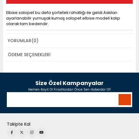
Elbise salopet bu defa şortetek rahatlığı ile geldi.Askıları
ayarlanabilir yumuşak kumaş salopet elbise modeli kalıp
olarak tam bedendir.
YORUMLAR
(0)
ÖDEME SEÇENEKLERI
Size Özel Kampanyalar
Hemen Kayıt Ol Fırsatlardan Önce Sen Haberdar Ol!
Takipte Kal