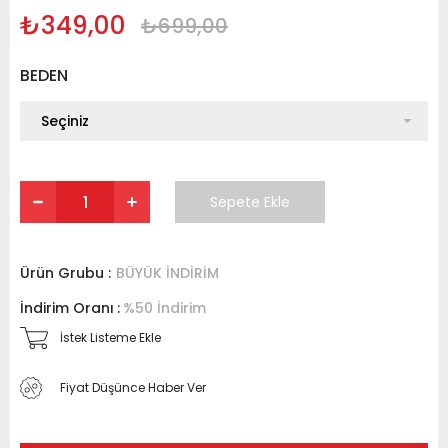
₺349,00
₺699,00
BEDEN
Ürün Grubu :
BÜYÜK İNDİRİM
İndirim Oranı
:
%
50
İndirim
İstek Listeme Ekle
Fiyat Düşünce Haber Ver