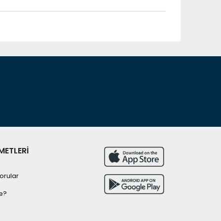
METLERİ
orular
e?