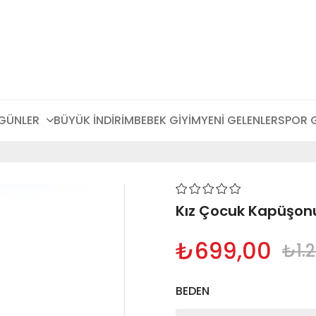
 GÜNLER
BÜYÜK İNDİRİM
BEBEK GİYİM
YENİ GELENLER
SPOR 
Kız Çocuk Kapüşonu
₺699,00
₺1.
BEDEN