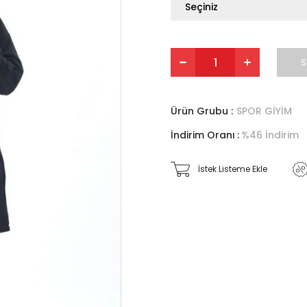
Ürün Grubu :
SPOR GİYİM
İndirim Oranı
:
%
46
İndirim
İstek Listeme Ekle