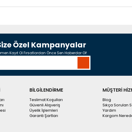
Size Özel Kampanyalar
men Kayıt Ol Fırsatlardan Önce Sen Haberdar Ol!
İ
BİLGİLENDİRME
MÜŞTERİ HİZ
arı
Teslimat Koşulları
Blog
mı
Güvenli Alışveriş
Sıkça Sorulan S
esi
Üyelik İşlemleri
Yardım
Garanti Şartları
Kargom Nered