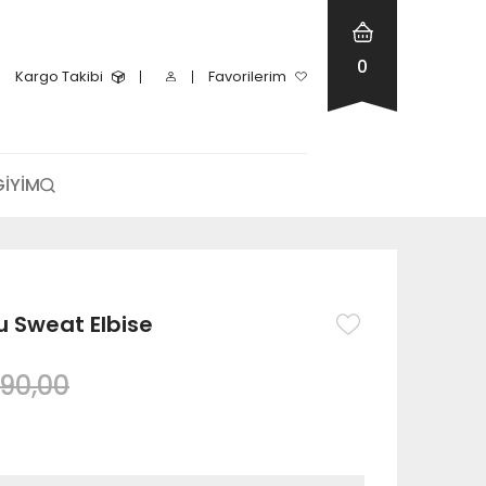
0
Kargo Takibi
Favorilerim
GİYİM
 Sweat Elbise
290,00